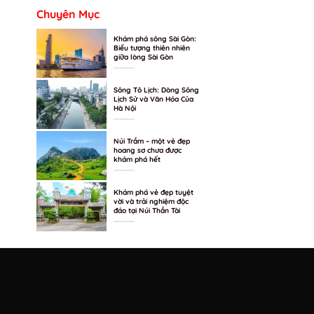
Chuyên Mục
Khám phá sông Sài Gòn:
Biểu tượng thiên nhiên
giữa lòng Sài Gòn
Sông Tô Lịch: Dòng Sông
Lịch Sử và Văn Hóa Của
Hà Nội
Núi Trầm – một vẻ đẹp
hoang sơ chưa được
khám phá hết
Khám phá vẻ đẹp tuyệt
vời và trải nghiệm độc
đáo tại Núi Thần Tài