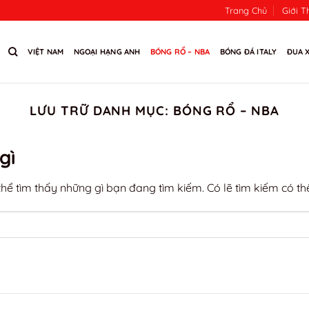
Trang Chủ
Giới T
VIỆT NAM
NGOẠI HẠNG ANH
BÓNG RỔ – NBA
BÓNG ĐÁ ITALY
ĐUA X
LƯU TRỮ DANH MỤC:
BÓNG RỔ – NBA
gì
ể tìm thấy những gì bạn đang tìm kiếm. Có lẽ tìm kiếm có thể