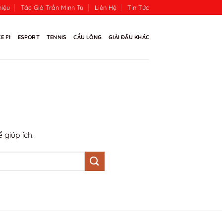
hiệu
Tác Giả Trần Minh Tú
Liên Hệ
Tin Tức
E F1
ESPORT
TENNIS
CẦU LÔNG
GIẢI ĐẤU KHÁC
 giúp ích.