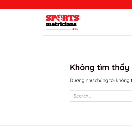
Bỏ
qua
nội
dung
Không tìm thấy 
Dường như chúng tôi không th