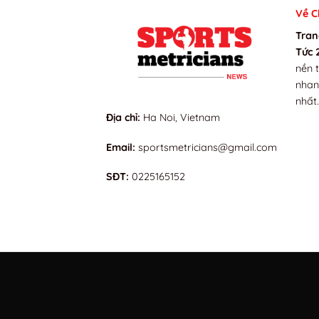
Về C
Tran
Tức 
nền 
nhan
nhất
Địa chỉ:
Ha Noi, Vietnam
Email:
sportsmetricians@gmail.com
SĐT:
0225165152