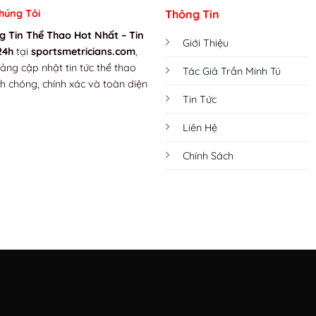
húng Tôi
Thông Tin
g Tin Thể Thao Hot Nhất – Tin
Giới Thiệu
24h
tại
sportsmetricians.com
,
tảng cập nhật tin tức thể thao
Tác Giả Trần Minh Tú
h chóng, chính xác và toàn diện
Tin Tức
.
Liên Hệ
Chính Sách