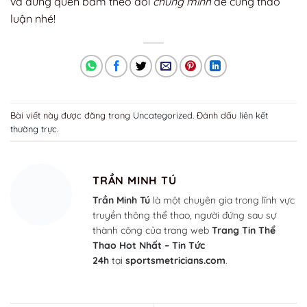
và đừng quên bấm theo dõi
chúng mình
để cùng thảo
luận nhé!
Bài viết này được đăng trong
Uncategorized
. Đánh dấu
liên kết
thường trực
.
TRẦN MINH TÚ
Trần Minh Tú
là một chuyên gia trong lĩnh vực
truyền thông thể thao, người đứng sau sự
thành công của trang web
Trang Tin Thể
Thao Hot Nhất – Tin Tức
24h
tại
sportsmetricians.com
.