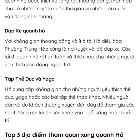
quanh hồ được thiết kế rộng rãi, thoáng đãng, thích hợp
cho cả những người muốn thư giãn và những ai muốn
vận động nhẹ nhàng.
Đạp Xe quanh hồ
Với không gian thoáng đãng và ít ô tô, Hồ điều hòa
Phường Trung Hòa cũng là nơi tuyệt vời để đạp xe. Các
lối đi quanh hồ rất an toàn và thích hợp cho những người
yêu thích vận động ngoài trời.
Tập Thể Dục và Yoga
Hồ cung cấp không gian cho những người yêu thích thể
dục, yoga hoặc các bài tập thể thao khác. Nhiều người
dân và du khách thường xuyên đến đây để tham gia các
hoạt động rèn luyện sức khỏe vào buổi sáng hoặc buổi
tối.
Top 3 địa điểm tham quan xung quanh Hồ