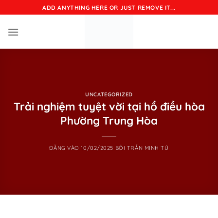
Bỏ
ADD ANYTHING HERE OR JUST REMOVE IT...
qua
nội
dung
UNCATEGORIZED
Trải nghiệm tuyệt vời tại hồ điều hòa
Phường Trung Hòa
ĐĂNG VÀO
10/02/2025
BỞI
TRẦN MINH TÚ