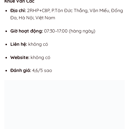
Khuê Văn Các
Địa chỉ:
2RHP+C8P, P.Tôn Đức Thắng, Văn Miếu, Đống
Đa, Hà Nội, Việt Nam
Giờ hoạt động:
07:30–17:00 (hàng ngày)
Liên hệ:
không có
Website:
không có
Đánh giá:
4,6/5 sao